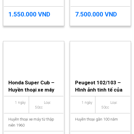
1.550.000 VND
7.500.000 VND
Honda Super Cub –
Peugeot 102/103 –
Huyền thoại xe máy
Hình ảnh tinh tế của
từ thập niên 1960
một thời kỳ đô thị
1 ngày
Loại:
1 ngày
Loại:
Việt Nam
50cc
50cc
Huyền thoại xe máy từ thập
Huyền thoại gần 100 năm
niên 1960