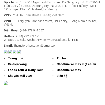
Địa chỉ:
No.1: K25/18 Ngũ Hành Sơn street, Đà Nẵng city - No.2: K196/41
Trần Cao Vân street, Da nang city - No.3: 234 Hải Triều, Huế city - No.4:
191 Nguyen Phan Vinh street, Hoi An city
VPLV:
234 Hai Trieu street, Hue city, Việt Nam
VPĐH:
191 Nguyen Phan Vinh street, Hoi An city, Quang Nam province,
Việt Nam
Điện thoại:
(+84) 979 944 057
Hotline:
(+84) 922 771 171
Whatsapp/Zalo/Wechat/Twitter/Viber/Kakaotalk -
Fax:
Email:
Themotorbikestation@gmail.com
Trang chủ
Tin tức
Xe điện vàng
Cho thuê xe máy một chiều
Foods Tour & Daily Tour
Cho thuê xe máy
Khuyến Mãi 2026
Liên hệ