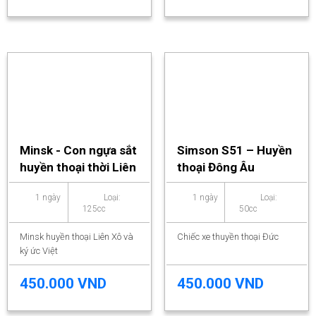
Minsk - Con ngựa sắt
Simson S51 – Huyền
huyền thoại thời Liên
thoại Đông Âu
Xô
1 ngày
Loại:
1 ngày
Loại:
125cc
50cc
Minsk huyền thoại Liên Xô và
Chiếc xe thuyền thoại Đức
ký ức Việt
450.000 VND
450.000 VND