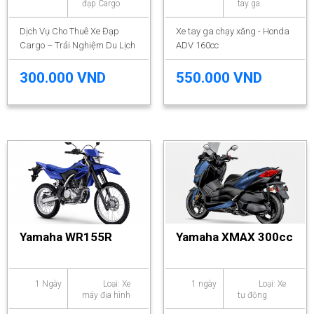
đạp Cargo
tay ga
Dịch Vụ Cho Thuê Xe Đạp
Xe tay ga chạy xăng - Honda
Cargo – Trải Nghiệm Du Lịch
ADV 160cc
Chậm Cùng The Motorbike
Station
300.000 VND
550.000 VND
Yamaha WR155R
Yamaha XMAX 300cc
1 Ngày
Loại: Xe
1 ngày
Loại: Xe
máy địa hình
tự động