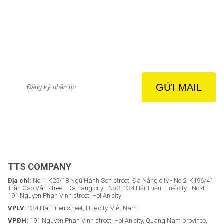
TTS COMPANY
Địa chỉ:
No.1: K25/18 Ngũ Hành Sơn street, Đà Nẵng city - No.2: K196/41
Trần Cao Vân street, Da nang city - No.3: 234 Hải Triều, Huế city - No.4:
191 Nguyen Phan Vinh street, Hoi An city
VPLV:
234 Hai Trieu street, Hue city, Việt Nam
VPĐH:
191 Nguyen Phan Vinh street, Hoi An city, Quang Nam province,