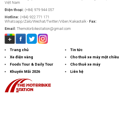
Việt Nam
Điện thoại:
(+84) 979 944 057
Hotline:
(+84) 922 771 171
Whatsapp/Zalo/Wechat/Twitter/Viber/Kakaotalk -
Fax:
Email:
Themotorbikestation@gmail.com
Trang chủ
Tin tức
Xe điện vàng
Cho thuê xe máy một chiều
Foods Tour & Daily Tour
Cho thuê xe máy
Khuyến Mãi 2026
Liên hệ