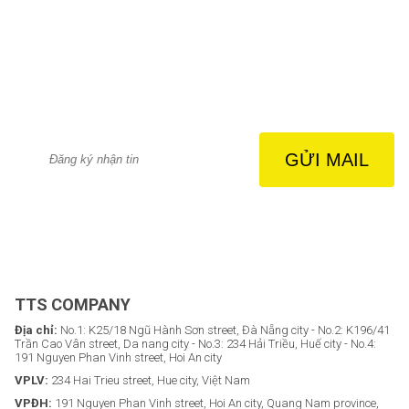
TTS COMPANY
Địa chỉ:
No.1: K25/18 Ngũ Hành Sơn street, Đà Nẵng city - No.2: K196/41
Trần Cao Vân street, Da nang city - No.3: 234 Hải Triều, Huế city - No.4:
191 Nguyen Phan Vinh street, Hoi An city
VPLV:
234 Hai Trieu street, Hue city, Việt Nam
VPĐH:
191 Nguyen Phan Vinh street, Hoi An city, Quang Nam province,