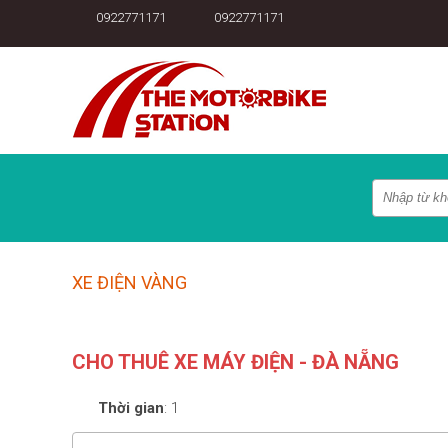
0922771171
0922771171
XE ĐIỆN VÀNG
CHO THUÊ XE MÁY ĐIỆN - ĐÀ NẴNG
Thời gian
:
1