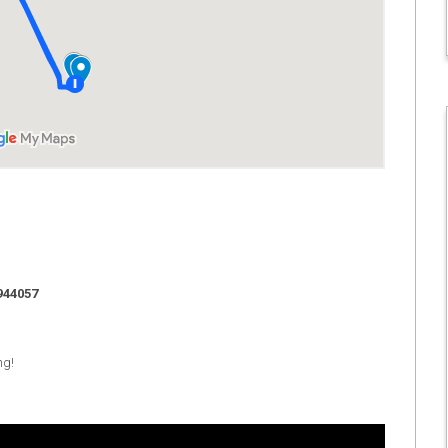
944057
ng!