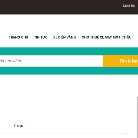
Liên hệ
TRANG CHỦ
TIN TỨC
XE ĐIỆN VÀNG
CHO THUÊ XE MÁY MỘT CHIỀU
Loại
:
1