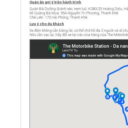
Quán ăn gợi ý trên hành trình
Quán Bà Dưỡng (bánh xèo, nem lụi): K280/23 Hoàng Diệu, Hả
Mì Quảng Bà Mua: 95A Nguyễn Tri Phương, Thanh Khê.
Chè Liên: 175 Hải Phòng, Thanh Khê.
Lưu ý cho du khách
Xe điện không cần bằng lái, có thể chở tối đa 2 người và di c
Nếu cần sạc lại, hãy đổi xe tại các cửa hàng của The Motorbike