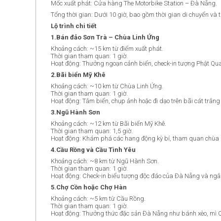
Mốc xuất phát: Cửa hàng The Motorbike Station – Đà Nẵng.
Tổng thời gian: Dưới 10 giờ, bao gồm thời gian di chuyển và
Lộ trình chi tiết
1.
Bán đảo Sơn Trà – Chùa Linh Ứng
Khoảng cách: ~15 km từ điểm xuất phát.
Thời gian tham quan: 1 giờ.
Hoạt động: Thưởng ngoạn cảnh biển, check-in tượng Phật Qu
2.
Bãi biển Mỹ Khê
Khoảng cách: ~10 km từ Chùa Linh Ứng.
Thời gian tham quan: 1 giờ.
Hoạt động: Tắm biển, chụp ảnh hoặc đi dạo trên bãi cát trắng
3.
Ngũ Hành Sơn
Khoảng cách: ~12 km từ Bãi biển Mỹ Khê.
Thời gian tham quan: 1,5 giờ.
Hoạt động: Khám phá các hang động kỳ bí, tham quan chùa 
4.
Cầu Rồng và Cầu Tình Yêu
Khoảng cách: ~8 km từ Ngũ Hành Sơn.
Thời gian tham quan: 1 giờ.
Hoạt động: Check-in biểu tượng độc đáo của Đà Nẵng và ng
5.
Chợ Cồn hoặc Chợ Hàn
Khoảng cách: ~5 km từ Cầu Rồng.
Thời gian tham quan: 1 giờ.
Hoạt động: Thưởng thức đặc sản Đà Nẵng như bánh xèo, mì 