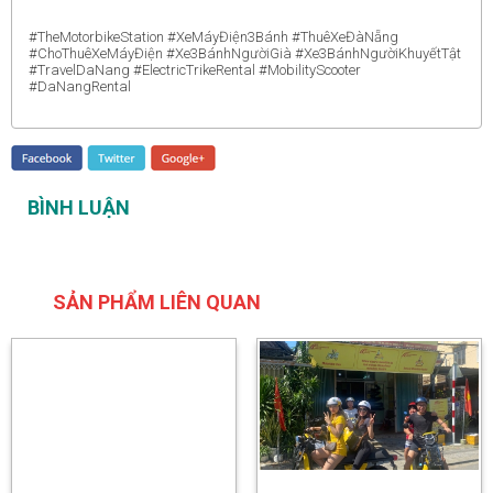
#TheMotorbikeStation #XeMáyĐiện3Bánh #ThuêXeĐàNẵng
#ChoThuêXeMáyĐiện #Xe3BánhNgườiGià #Xe3BánhNgườiKhuyếtTật
#TravelDaNang #ElectricTrikeRental #MobilityScooter
#DaNangRental
BÌNH LUẬN
SẢN PHẨM LIÊN QUAN