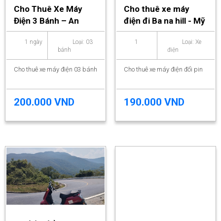
Cho Thuê Xe Máy
Cho thuê xe máy
Điện 3 Bánh – An
điện đi Ba na hill - Mỹ
Toàn Cho Người Già
Sơn - Hải Vân - Lăng
1 ngày
Loại: 03
1
Loại: Xe
& Người Khuyết Tật
cô - Bạch mã
bánh
điện
Cho thuê xe máy điện 03 bánh
Cho thuê xe máy điện đổi pin
200.000 VND
190.000 VND