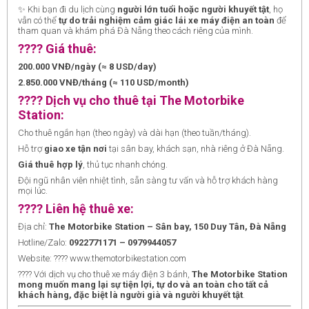
✨ Khi bạn đi du lịch cùng
người lớn tuổi hoặc người khuyết tật
, họ
vẫn có thể
tự do trải nghiệm cảm giác lái xe máy điện an toàn
để
tham quan và khám phá Đà Nẵng theo cách riêng của mình.
???? Giá thuê:
200.000 VNĐ/ngày (≈ 8 USD/day)
2.850.000 VNĐ/tháng (≈ 110 USD/month)
???? Dịch vụ cho thuê tại The Motorbike
Station:
Cho thuê ngắn hạn (theo ngày) và dài hạn (theo tuần/tháng).
Hỗ trợ
giao xe tận nơi
tại sân bay, khách sạn, nhà riêng ở Đà Nẵng.
Giá thuê hợp lý
, thủ tục nhanh chóng.
Đội ngũ nhân viên nhiệt tình, sẵn sàng tư vấn và hỗ trợ khách hàng
mọi lúc.
???? Liên hệ thuê xe:
Địa chỉ:
The Motorbike Station – Sân bay, 150 Duy Tân, Đà Nẵng
Hotline/Zalo:
0922771171 – 0979944057
Website: ???? www.themotorbikestation.com
???? Với dịch vụ cho thuê xe máy điện 3 bánh,
The Motorbike Station
mong muốn mang lại sự tiện lợi, tự do và an toàn cho tất cả
khách hàng, đặc biệt là người già và người khuyết tật
.