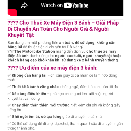
???? Cho Thuê Xe Máy Điện 3 Bánh – Giải Pháp
Di Chuyển An Toàn Cho Người Già & Người
Khuyết Tật
Bạn đang tìm một phương tiện
an toàn, dễ sử dụng, không cần
bằng lái
để thuận tiện di chuyển tại Đà Nẵng?
????
The Motorbike Station
mang đến dịch vụ
cho thuê xe máy
điện 3 bánh
dành riêng cho
người cao tuổi, người khuyết tật hoặc
khách hàng gặp khó khăn khi sử dụng xe 2 bánh truyền thống
.
???? Ưu điểm của xe máy điện 3 bánh:
✅
Không cần bằng lái
– chỉ cần giấy tờ cá nhân để làm hợp đồng
thuê.
✅
Thiết kế 3 bánh vững chắc
, chống ngã, đảm bảo an toàn tối đa.
✅
Dễ dàng điều khiển
– phù hợp cho người lớn tuổi hoặc người
khuyết tật vận động.
✅
Chạy điện thân thiện môi trường
, tiết kiệm chi phí và không gây
tiếng ồn.
✅
Ghế ngồi êm ái, có tựa lưng
giúp di chuyển thoải mái.
✅ Có thể sử dụng để đi chợ, dạo chơi, tham quan hoặc di chuyển ngắn
trong thành phố.