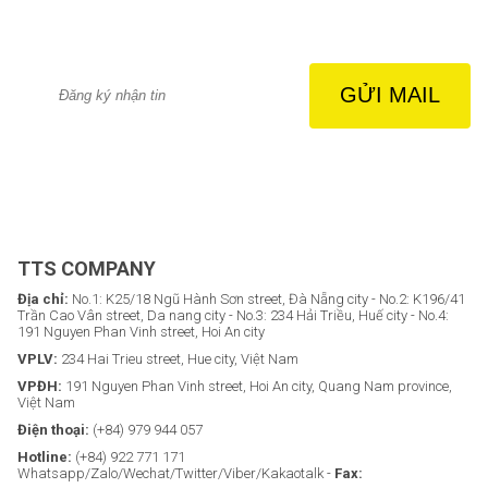
TTS COMPANY
Địa chỉ:
No.1: K25/18 Ngũ Hành Sơn street, Đà Nẵng city - No.2: K196/41
Trần Cao Vân street, Da nang city - No.3: 234 Hải Triều, Huế city - No.4:
191 Nguyen Phan Vinh street, Hoi An city
VPLV:
234 Hai Trieu street, Hue city, Việt Nam
VPĐH:
191 Nguyen Phan Vinh street, Hoi An city, Quang Nam province,
Việt Nam
Điện thoại:
(+84) 979 944 057
Hotline:
(+84) 922 771 171
Whatsapp/Zalo/Wechat/Twitter/Viber/Kakaotalk -
Fax: